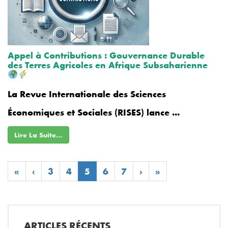
Appel à Contributions : Gouvernance Durable
des Terres Agricoles en Afrique Subsaharienne
La Revue Internationale des Sciences
Économiques et Sociales (RISES) lance ...
Lire La Suite…
«
‹
3
4
5
6
7
›
»
ARTICLES RÉCENTS