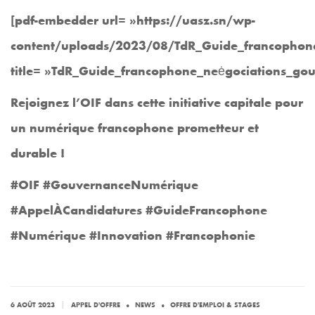
[pdf-embedder url= »https://uasz.sn/wp-
content/uploads/2023/08/TdR_Guide_francophone
title= »TdR_Guide_francophone_neėgociations_go
Rejoignez l’OIF dans cette initiative capitale pour
un numérique francophone prometteur et
durable !
#OIF #GouvernanceNumérique
#AppelÀCandidatures #GuideFrancophone
#Numérique #Innovation #Francophonie
.
.
|
6 AOÛT 2023
APPEL D'OFFRE
NEWS
OFFRE D'EMPLOI & STAGES