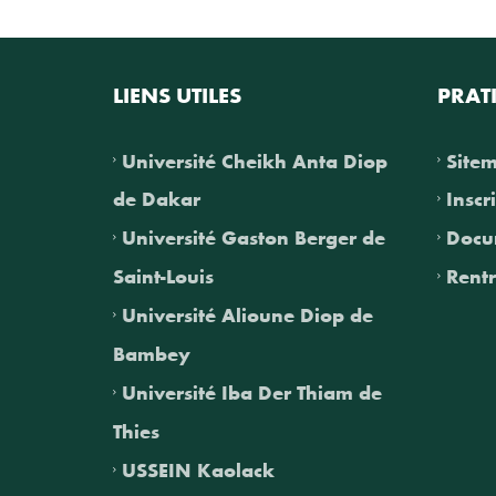
LIENS UTILES
PRAT
Université Cheikh Anta Diop
Site
de Dakar
Inscr
Université Gaston Berger de
Docu
Saint-Louis
Rentr
Université Alioune Diop de
Bambey
Université Iba Der Thiam de
Thies
USSEIN Kaolack