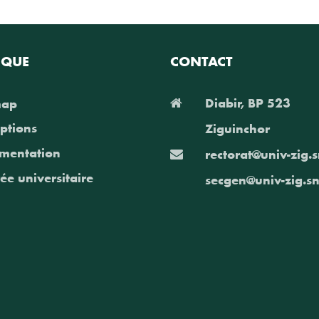
IQUE
CONTACT
Diabir, BP 523
map
iptions
Ziguinchor
mentation
rectorat@univ-zig.
ée universitaire
secgen@univ-zig.s