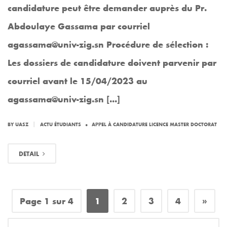
candidature peut être demander auprès du Pr.
Abdoulaye Gassama par courriel
agassama@univ-zig.sn Procédure de sélection :
Les dossiers de candidature doivent parvenir par
courriel avant le 15/04/2023 au
agassama@univ-zig.sn [...]
.
|
BY
UASZ
ACTU ÉTUDIANTS
APPEL À CANDIDATURE LICENCE MASTER DOCTORAT
DETAIL
»
Page 1 sur 4
1
2
3
4