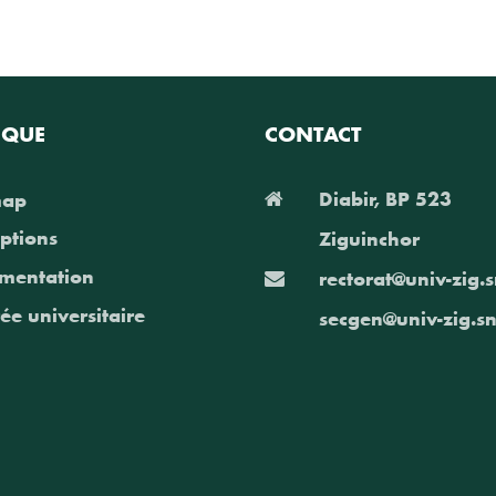
IQUE
CONTACT
Diabir, BP 523
map
iptions
Ziguinchor
mentation
rectorat@univ-zig.
ée universitaire
secgen@univ-zig.s