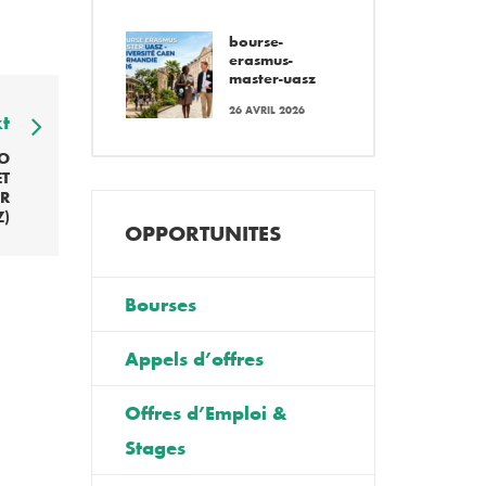
bourse-
erasmus-
master-uasz
26 AVRIL 2026
t
O
ET
OR
Z)
OPPORTUNITES
Bourses
Appels d’offres
Offres d’Emploi &
Stages