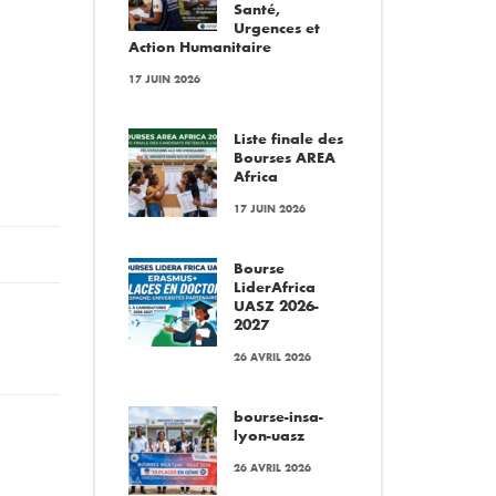
Santé,
Urgences et
Action Humanitaire
17 JUIN 2026
Liste finale des
Bourses AREA
Africa
17 JUIN 2026
Bourse
LiderAfrica
UASZ 2026-
2027
26 AVRIL 2026
bourse-insa-
lyon-uasz
26 AVRIL 2026