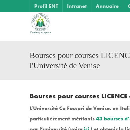
Profil ENT
Intranet
Annuaire
Bourses pour courses LICENC
l'Université de Venise
Bourses pour courses LICENCE e
L’Université
Ca Foscari de Venise
, en
Ital
particulièrement méritants
43 bourses d’
par l’université (voire
ici
) et obtenir la l