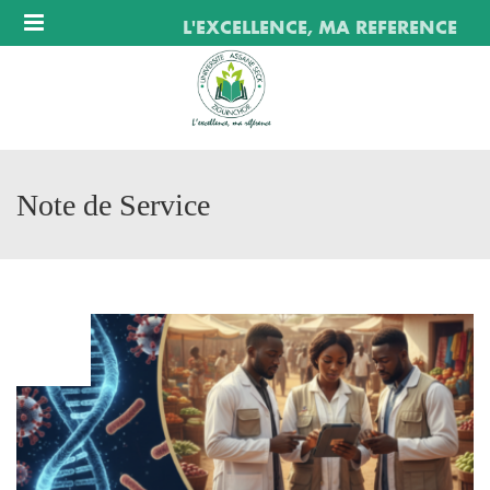
Menu
L'EXCELLENCE, MA REFERENCE
Note de Service
FÉV
23